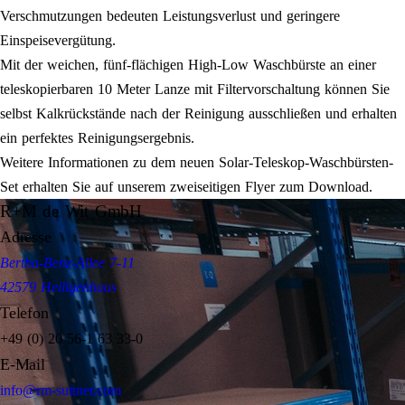
Verschmutzungen bedeuten Leistungsverlust und geringere
Einspeisevergütung.
Mit der weichen, fünf-flächigen High-Low Waschbürste an einer
teleskopierbaren 10 Meter Lanze mit Filtervorschaltung können Sie
selbst Kalkrückstände nach der Reinigung ausschließen und erhalten
ein perfektes Reinigungsergebnis.
Weitere Informationen zu dem neuen Solar-Teleskop-Waschbürsten-
Set erhalten Sie auf unserem zweiseitigen Flyer zum Download.
R+M de Wit GmbH
Adresse
Bertha-Benz-Allee 7-11
42579 Heiligenhaus
Telefon
+49 (0) 20 56-1 63 33-0
E-Mail
info@rm-suttner.com