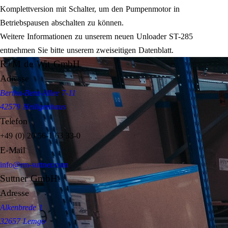
Komplettversion mit Schalter, um den Pumpenmotor in
Betriebspausen abschalten zu können.
Weitere Informationen zu unserem neuen Unloader ST-285
entnehmen Sie bitte unserem zweiseitigen Datenblatt.
R+M de Wit GmbH
Adresse
Bertha-Benz-Allee 7-11
42579 Heiligenhaus
Telefon
+49 (0) 20 56-1 63 33-0
E-Mail
info@rm-suttner.com
Suttner GmbH
Adresse
Alkenbrede 1
32657 Lemgo