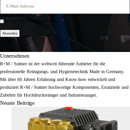
E-
Mail
*
*
Ich stimme der Datenschutzerklärung zu.
Einwilligung
*
Absenden
Unternehmen
R+M / Suttner ist der weltweit führende Anbieter für die
professionelle Reinigungs- und Hygienetechnik Made in Germany.
Mit über 60 Jahren Erfahrung und Know-how entwickelt und
produziert R+M / Suttner hochwertige Komponenten, Ersatzteile und
Zubehör für Hochdruckreiniger und Industriesauger.
Neuste Beiträge