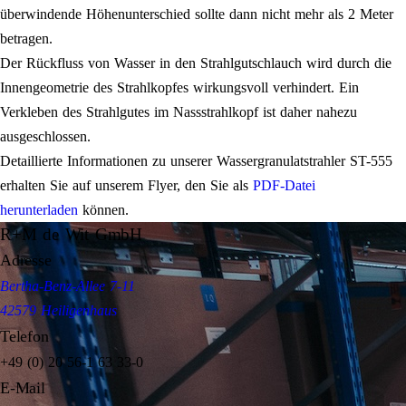
überwindende Höhenunterschied sollte dann nicht mehr als 2 Meter
betragen.
Der Rückfluss von Wasser in den Strahlgutschlauch wird durch die
Innengeometrie des Strahlkopfes wirkungsvoll verhindert. Ein
Verkleben des Strahlgutes im Nassstrahlkopf ist daher nahezu
ausgeschlossen.
Detaillierte Informationen zu unserer Wassergranulatstrahler ST-555
erhalten Sie auf unserem Flyer, den Sie als
PDF-Datei
herunterladen
können.
R+M de Wit GmbH
Adresse
Bertha-Benz-Allee 7-11
42579 Heiligenhaus
Telefon
+49 (0) 20 56-1 63 33-0
E-Mail