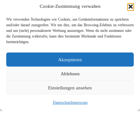
Cookie-Zustimmung verwalten
Wir verwenden Technologien wie Cookies, um Geräteinformationen zu speichern
und/oder darauf zuzugreifen. Wir tun dies, um das Browsing-Erlebnis zu verbessern
und um (nicht) personalisierte Werbung anzuzeigen. Wenn du nicht zustimmst oder
die Zustimmung widerrufst, kann dies bestimmte Merkmale und Funktionen
Leichtbau-Rotordüse ST-415
beeinträchtigen.
Links
Kontakt
Akzeptieren
Impressum
Datenschutz
Ablehnen
Karriere
Einstellungen ansehen
Suche
Datenschutz
Impressum
Social