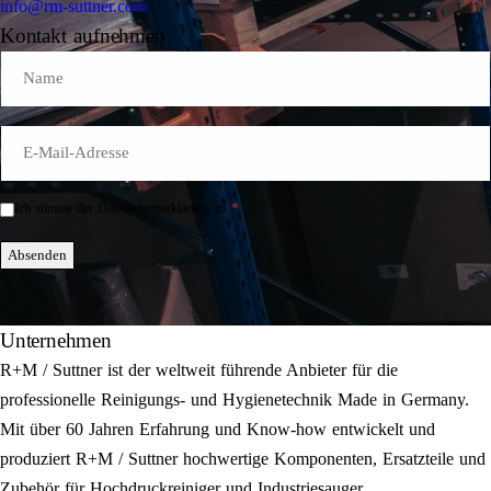
info@rm-suttner.com
Kontakt aufnehmen
Name
E-
Mail
*
*
Ich stimme der Datenschutzerklärung zu.
Einwilligung
*
Absenden
Unternehmen
R+M / Suttner ist der weltweit führende Anbieter für die
professionelle Reinigungs- und Hygienetechnik Made in Germany.
Mit über 60 Jahren Erfahrung und Know-how entwickelt und
produziert R+M / Suttner hochwertige Komponenten, Ersatzteile und
Zubehör für Hochdruckreiniger und Industriesauger.