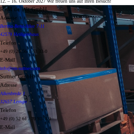
12. – 16. Oktober 2027 Wir freuen uns auf Ihren Besuch!
R+M de Wit GmbH
Adresse
Bertha-Benz-Allee 7-11
42579 Heiligenhaus
Telefon
+49 (0) 20 56-1 63 33-0
E-Mail
info@rm-suttner.com
Suttner GmbH
Adresse
Alkenbrede 1
32657 Lemgo
Telefon
+49 (0) 52 61 / 70 81-300
E-Mail