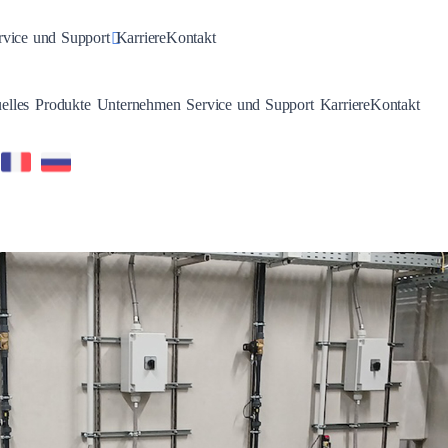
n
gle Dropdown
Toggle Dropdown
rvice und Support
Karriere
Kontakt
Toggle Dropdown
Toggle Dropdown
Toggle Dropdown
Toggle Dropdown
elles
Produkte
Unternehmen
Service und Support
Karriere
Kontakt