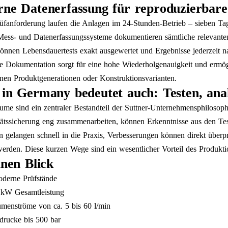
ne Datenerfassung für reproduzierbare
üfanforderung laufen die Anlagen im 24-Stunden-Betrieb – sieben Ta
ss- und Datenerfassungssysteme dokumentieren sämtliche relevanten 
nnen Lebensdauertests exakt ausgewertet und Ergebnisse jederzeit 
le Dokumentation sorgt für eine hohe Wiederholgenauigkeit und ermög
nen Produktgenerationen oder Konstruktionsvarianten.
in Germany bedeutet auch: Testen, anal
ume sind ein zentraler Bestandteil der Suttner-Unternehmensphilosop
ätssicherung eng zusammenarbeiten, können Erkenntnisse aus den Tes
 gelangen schnell in die Praxis, Verbesserungen können direkt überpr
werden. Diese kurzen Wege sind ein wesentlicher Vorteil des Produkti
inen Blick
derne Prüfstände
 kW Gesamtleistung
menströme von ca. 5 bis 60 l/min
drucke bis 500 bar