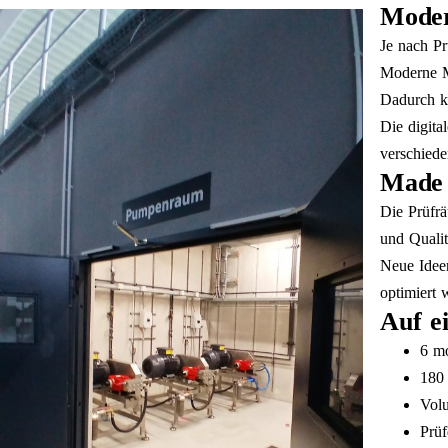
Moder
Je nach Pr
Moderne Me
Dadurch kö
Die digita
verschiede
Made 
Die Prüfrä
und Qualit
Neue Ideen
optimiert 
Auf e
6 mo
180
Volu
Prüf