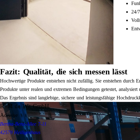
Funk
24/7
Voll
Entw
Fazit: Qualität, die sich messen lässt
Hochwertige Produkte entstehen nicht zufällig. Sie entstehen durch 
Produkte unter realen und extremen Bedingungen getestet, analysiert 
Das Ergebnis sind langlebige, sichere und leistungsfähige Hochdruck
R+M de Wit GmbH
Adresse
Bertha-Benz-Allee 7-11
42579 Heiligenhaus