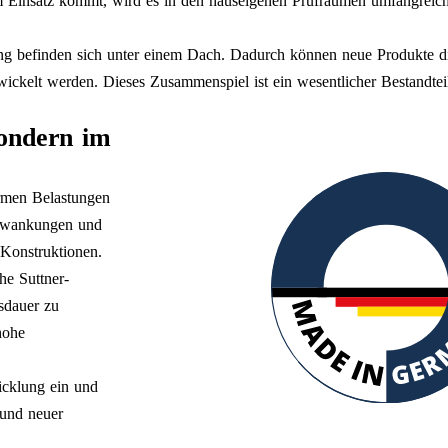
m Einsatz kommt, wird es in den hauseigenen Prüfräumen umfangreich
ung befinden sich unter einem Dach. Dadurch können neue Produkte di
twickelt werden. Dieses Zusammenspiel ist ein wesentlicher Bestandtei
sondern im
rmen Belastungen
chwankungen und
 Konstruktionen.
he Suttner-
sdauer zu
hohe
icklung ein und
 und neuer