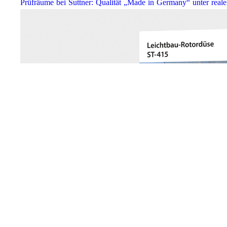
Prüfräume bei Suttner: Qualität „Made in Germany“ unter real