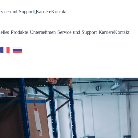
n
gle Dropdown
Toggle Dropdown
rvice und Support
Karriere
Kontakt
Toggle Dropdown
Toggle Dropdown
Toggle Dropdown
Toggle Dropdown
elles
Produkte
Unternehmen
Service und Support
Karriere
Kontakt