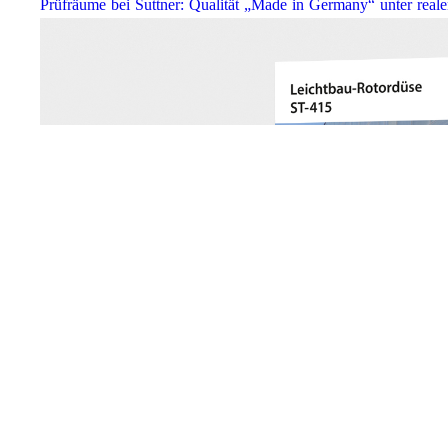
Prüfräume bei Suttner: Qualität „Made in Germany“ unter real