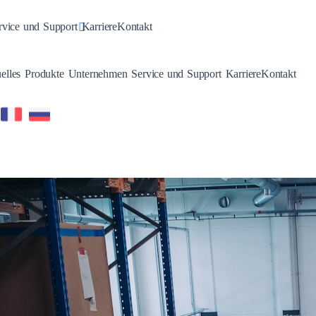
n
gle Dropdown
Toggle Dropdown
rvice und Support
Karriere
Kontakt
Toggle Dropdown
Toggle Dropdown
Toggle Dropdown
Toggle Dropdown
elles
Produkte
Unternehmen
Service und Support
Karriere
Kontakt