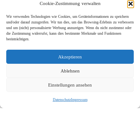
Cookie-Zustimmung verwalten
Wir verwenden Technologien wie Cookies, um Geräteinformationen zu speichern
und/oder darauf zuzugreifen. Wir tun dies, um das Browsing-Erlebnis zu verbessern
und um (nicht) personalisierte Werbung anzuzeigen. Wenn du nicht zustimmst oder
die Zustimmung widerrufst, kann dies bestimmte Merkmale und Funktionen
beeinträchtigen.
Leichtbau-Rotordüse ST-415
Akzeptieren
Links
Kontakt
Ablehnen
Impressum
Einstellungen ansehen
Datenschutz
Karriere
Datenschutz
Impressum
Suche
Social