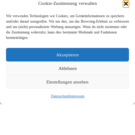
Cookie-Zustimmung verwalten
Wir verwenden Technologien wie Cookies, um Geräteinformationen zu speichern
und/oder darauf zuzugreifen. Wir tun dies, um das Browsing-Erlebnis zu verbessern
und um (nicht) personalisierte Werbung anzuzeigen. Wenn du nicht zustimmst oder
die Zustimmung widerrufst, kann dies bestimmte Merkmale und Funktionen
beeinträchtigen.
Leichtbau-Rotordüse ST-415
Akzeptieren
Links
Kontakt
Ablehnen
Impressum
Einstellungen ansehen
Datenschutz
Karriere
Datenschutz
Impressum
Suche
Social