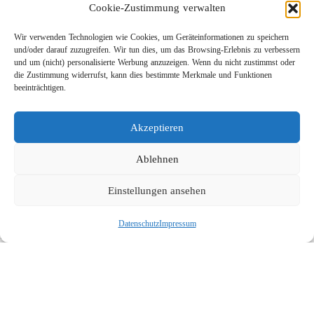
Cookie-Zustimmung verwalten
Wir verwenden Technologien wie Cookies, um Geräteinformationen zu speichern
und/oder darauf zuzugreifen. Wir tun dies, um das Browsing-Erlebnis zu verbessern
und um (nicht) personalisierte Werbung anzuzeigen. Wenn du nicht zustimmst oder
die Zustimmung widerrufst, kann dies bestimmte Merkmale und Funktionen
beeinträchtigen.
Leichtbau-Rotordüse ST-415
Akzeptieren
Links
Kontakt
Ablehnen
Impressum
Einstellungen ansehen
Datenschutz
Karriere
Datenschutz
Impressum
Suche
Social