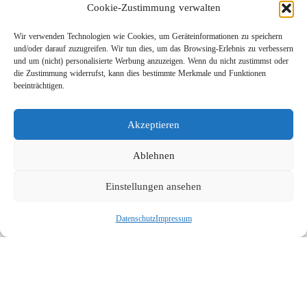
Cookie-Zustimmung verwalten
Wir verwenden Technologien wie Cookies, um Geräteinformationen zu speichern
und/oder darauf zuzugreifen. Wir tun dies, um das Browsing-Erlebnis zu verbessern
und um (nicht) personalisierte Werbung anzuzeigen. Wenn du nicht zustimmst oder
die Zustimmung widerrufst, kann dies bestimmte Merkmale und Funktionen
beeinträchtigen.
Leichtbau-Rotordüse ST-415
Akzeptieren
Links
Kontakt
Ablehnen
Impressum
Einstellungen ansehen
Datenschutz
Karriere
Datenschutz
Impressum
Suche
Social