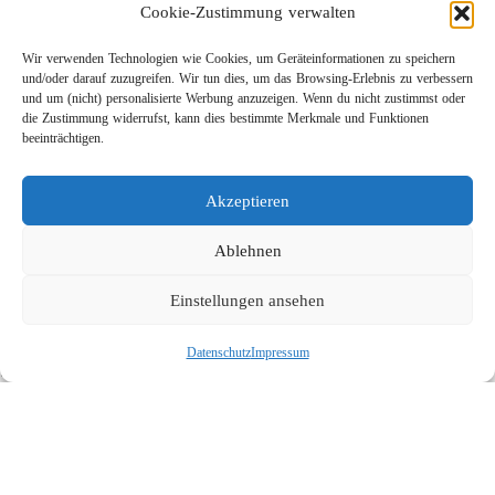
Cookie-Zustimmung verwalten
Wir verwenden Technologien wie Cookies, um Geräteinformationen zu speichern
und/oder darauf zuzugreifen. Wir tun dies, um das Browsing-Erlebnis zu verbessern
und um (nicht) personalisierte Werbung anzuzeigen. Wenn du nicht zustimmst oder
die Zustimmung widerrufst, kann dies bestimmte Merkmale und Funktionen
beeinträchtigen.
Leichtbau-Rotordüse ST-415
Akzeptieren
Links
Kontakt
Ablehnen
Impressum
Einstellungen ansehen
Datenschutz
Karriere
Datenschutz
Impressum
Suche
Social