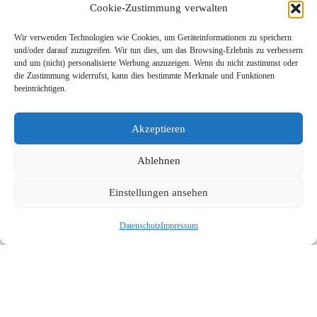
Cookie-Zustimmung verwalten
Wir verwenden Technologien wie Cookies, um Geräteinformationen zu speichern
und/oder darauf zuzugreifen. Wir tun dies, um das Browsing-Erlebnis zu verbessern
und um (nicht) personalisierte Werbung anzuzeigen. Wenn du nicht zustimmst oder
die Zustimmung widerrufst, kann dies bestimmte Merkmale und Funktionen
beeinträchtigen.
Leichtbau-Rotordüse ST-415
Akzeptieren
Links
Kontakt
Ablehnen
Impressum
Einstellungen ansehen
Datenschutz
Karriere
Datenschutz
Impressum
Suche
Social