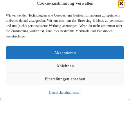
Cookie-Zustimmung verwalten
Wir verwenden Technologien wie Cookies, um Geräteinformationen zu speichern
und/oder darauf zuzugreifen. Wir tun dies, um das Browsing-Erlebnis zu verbessern
und um (nicht) personalisierte Werbung anzuzeigen. Wenn du nicht zustimmst oder
die Zustimmung widerrufst, kann dies bestimmte Merkmale und Funktionen
beeinträchtigen.
Leichtbau-Rotordüse ST-415
Akzeptieren
Links
Kontakt
Ablehnen
Impressum
Einstellungen ansehen
Datenschutz
Karriere
Datenschutz
Impressum
Suche
Social