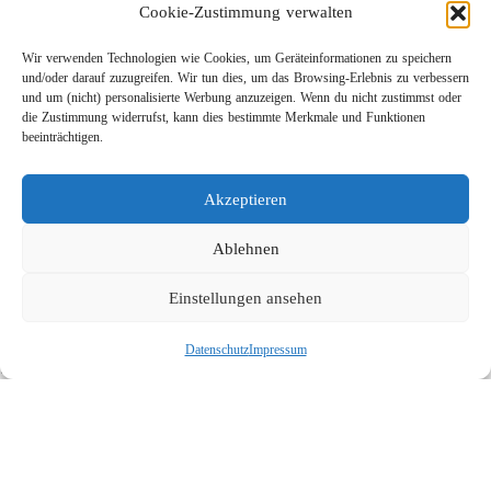
Cookie-Zustimmung verwalten
Wir verwenden Technologien wie Cookies, um Geräteinformationen zu speichern
und/oder darauf zuzugreifen. Wir tun dies, um das Browsing-Erlebnis zu verbessern
und um (nicht) personalisierte Werbung anzuzeigen. Wenn du nicht zustimmst oder
die Zustimmung widerrufst, kann dies bestimmte Merkmale und Funktionen
beeinträchtigen.
Leichtbau-Rotordüse ST-415
Akzeptieren
Links
Kontakt
Ablehnen
Impressum
Einstellungen ansehen
Datenschutz
Karriere
Datenschutz
Impressum
Suche
Social