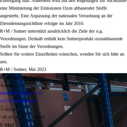
Entsorgung statt. Außerdem wird mit den Regelungen zur Sachkunde
eine Minimierung der Emissionen Ozon abbauender Stoffe
angestrebt. Eine Anpassung der nationalen Verordnung an die
Dienstleistungsrichtlinie erfolgte im Jahr 2010.
R+M / Suttner unterstützt ausdrücklich die Ziele der o.g.
Verordnungen. Deshalb enthält kein Suttnerprodukt ozonabbauende
Stoffe im Sinne der Verordnungen.
Sollten Sie weitere Einzelheiten wünschen, wenden Sie sich bitte an
uns.
R+M / Suttner, Mai 2023
R+M de Wit GmbH
Adresse
Bertha-Benz-Allee 7-11
42579 Heiligenhaus
Telefon
+49 (0) 20 56-1 63 33-0
E-Mail