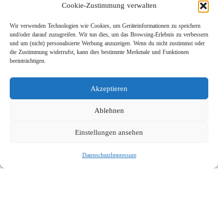
Cookie-Zustimmung verwalten
Wir verwenden Technologien wie Cookies, um Geräteinformationen zu speichern
und/oder darauf zuzugreifen. Wir tun dies, um das Browsing-Erlebnis zu verbessern
und um (nicht) personalisierte Werbung anzuzeigen. Wenn du nicht zustimmst oder
die Zustimmung widerrufst, kann dies bestimmte Merkmale und Funktionen
beeinträchtigen.
Leichtbau-Rotordüse ST-415
Akzeptieren
Links
Kontakt
Ablehnen
Impressum
Einstellungen ansehen
Datenschutz
Karriere
Datenschutz
Impressum
Suche
Social