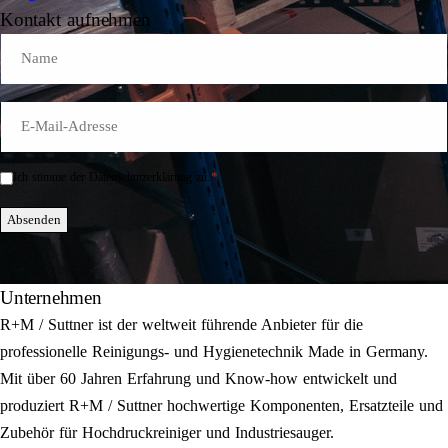
Kontakt aufnehmen
Name
E-
Mail
*
*
Ich stimme der Datenschutzerklärung zu.
Einwilligung
*
Absenden
Unternehmen
R+M / Suttner ist der weltweit führende Anbieter für die
professionelle Reinigungs- und Hygienetechnik Made in Germany.
Mit über 60 Jahren Erfahrung und Know-how entwickelt und
produziert R+M / Suttner hochwertige Komponenten, Ersatzteile und
Zubehör für Hochdruckreiniger und Industriesauger.