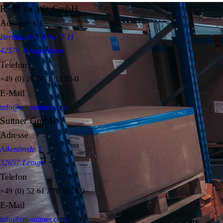
R+M de Wit GmbH
Adresse
Bertha-Benz-Allee 7-11
42579 Heiligenhaus
Telefon
+49 (0) 20 56-1 63 33-0
E-Mail
info@rm-suttner.com
Suttner GmbH
Adresse
Alkenbrede 1
32657 Lemgo
Telefon
+49 (0) 52 61 / 70 81-300
E-Mail
info@rm-suttner.com