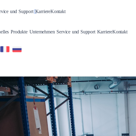
n
gle Dropdown
Toggle Dropdown
rvice und Support
Karriere
Kontakt
Toggle Dropdown
Toggle Dropdown
Toggle Dropdown
Toggle Dropdown
elles
Produkte
Unternehmen
Service und Support
Karriere
Kontakt