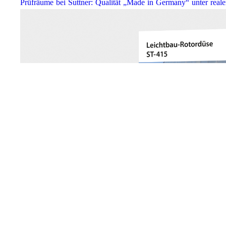
Prüfräume bei Suttner: Qualität „Made in Germany“ unter real