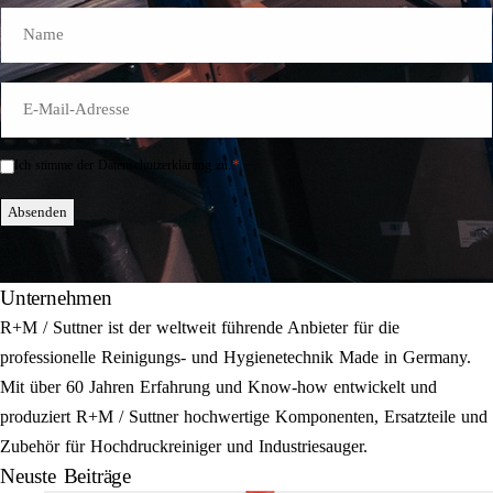
Name
E-
Mail
*
*
Ich stimme der Datenschutzerklärung zu.
Einwilligung
*
Absenden
Unternehmen
R+M / Suttner ist der weltweit führende Anbieter für die
professionelle Reinigungs- und Hygienetechnik Made in Germany.
Mit über 60 Jahren Erfahrung und Know-how entwickelt und
produziert R+M / Suttner hochwertige Komponenten, Ersatzteile und
Zubehör für Hochdruckreiniger und Industriesauger.
Neuste Beiträge