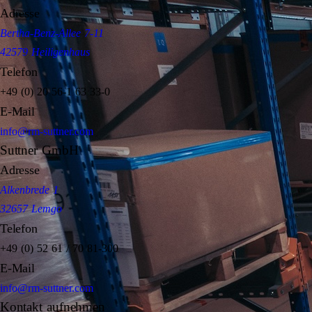
Adresse
Bertha-Benz-Allee 7-11
42579 Heiligenhaus
Telefon
+49 (0) 20 56-1 63 33-0
E-Mail
info@rm-suttner.com
Suttner GmbH
Adresse
Alkenbrede 1
32657 Lemgo
Telefon
+49 (0) 52 61 / 70 81-300
E-Mail
info@rm-suttner.com
Kontakt aufnehmen