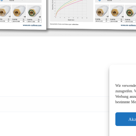
Wir verwenden
zuzugreifen. 
Werbung anzuz
bestimmte Mer
Akz