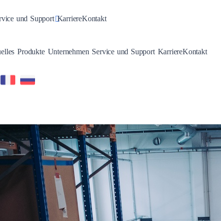
n
gle Dropdown
Toggle Dropdown
rvice und Support
Karriere
Kontakt
Toggle Dropdown
Toggle Dropdown
Toggle Dropdown
Toggle Dropdown
elles
Produkte
Unternehmen
Service und Support
Karriere
Kontakt