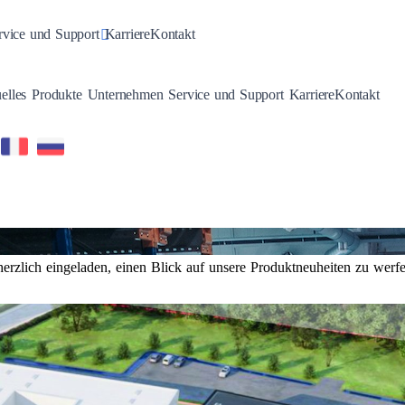
n
gle Dropdown
Toggle Dropdown
rvice und Support
Karriere
Kontakt
Toggle Dropdown
Toggle Dropdown
Toggle Dropdown
Toggle Dropdown
elles
Produkte
Unternehmen
Service und Support
Karriere
Kontakt
erzlich eingeladen, einen Blick auf unsere Produktneuheiten zu werfe