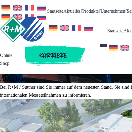
Toggle Dropdown
Toggle Dropdow
Tog
Startseite
Aktuelles
Produkte
Unternehmen
Se
Startseite
Aktu
KARRIERE
Online-
Shop
Aktuelles
Bei R+M / Suttner sind Sie immer auf dem neuesten Stand. Sie sind h
internationalen Messeteilnahmen zu informieren.